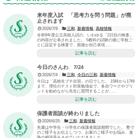
来年度入試 「思考力を問う問題」が廃
止されます
2026/7/9
三和
,
新着情報
,
高校情報
令和9年度公立高校入試の、いわゆる「2日目の検査」
の内容が公表されました。 5教科の試験の後に学校ご
とに設定する検査で、面接か自己表現......
記事を読む
今日のさんわ 7/24
2026/7/4
三和
,
今日の三和
,
新着情報
今日は「高校生プチ合宿」の日でした。 15時から17時
まで、理社のテスト対策勉強会で、各自ワークやプリ
ントを勧めながら先生に質問することが......
記事を読む
保護者面談が終わりました
2026/6/25
三和
,
新着情報
先週は中学生・小学生の保護者面談期間でした。 塾で
のご様子をお伝えしつつ、お家のご様子やお悩み、進
路の相談等をさせていただきました。 ......