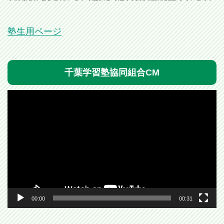
塾生用ページ
千葉学習塾協同組合CM
動
画
プ
レ
ー
ヤ
ー
00:00
00:31