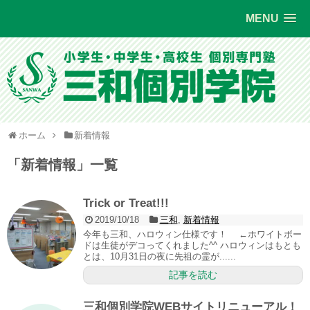
MENU
ホーム
新着情報
「
新着情報
」
一覧
Trick or Treat!!!
2019/10/18
三和
,
新着情報
今年も三和、ハロウィン仕様です！ ←ホワイトボー
ドは生徒がデコってくれました^^ ハロウィンはもとも
とは、10月31日の夜に先祖の霊が......
記事を読む
三和個別学院WEBサイトリニューアル！