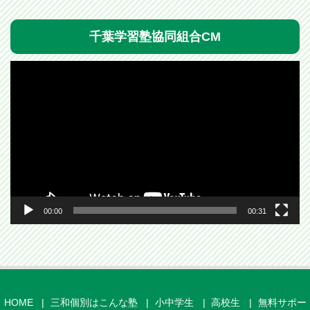
千葉学習塾協同組合CM
動
画
プ
レ
ー
ヤ
ー
00:00
00:31
HOME
三和個別はこんな塾
小中学生
高校生
無料サポー