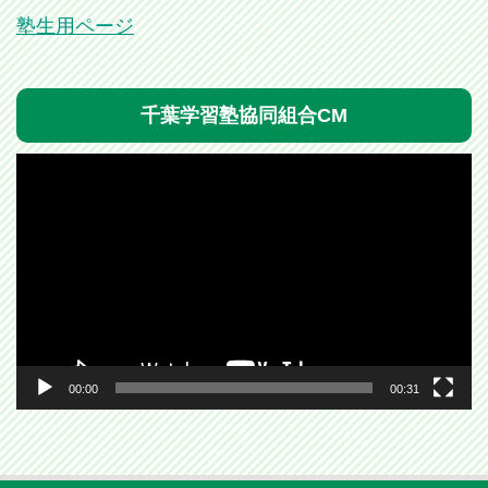
塾生用ページ
千葉学習塾協同組合CM
動
画
プ
レ
ー
ヤ
ー
00:00
00:31