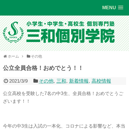
MENU
ホーム
その他
公立全員合格！おめでとう！！
2021/3/9
その他
,
三和
,
新着情報
,
高校情報
公立高校を受験した7名の中3生、全員合格！おめでとうご
ざいます！！
今年の中3生は入試の一本化、コロナによる影響など、本当